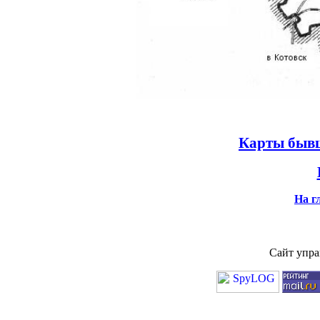
Карты бывш
На г
Сайт упра