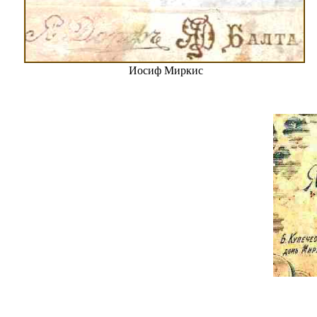
Иосиф Миркис