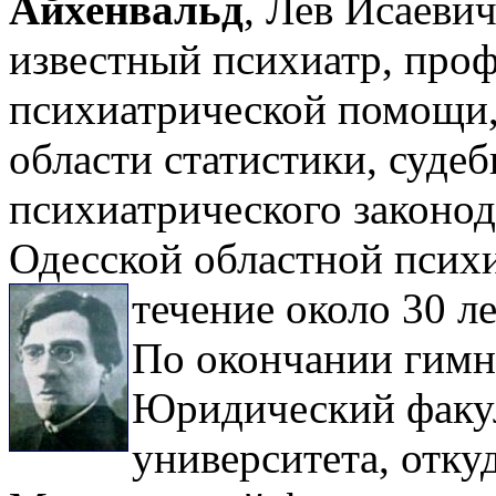
Айхенвальд
, Лев Исаевич
известный психиатр, проф
психиатрической помощи, 
области статистики, суде
психиатрического законод
Одесской областной псих
течение около 30 ле
По окончании гимна
Юридический факул
университета, отку