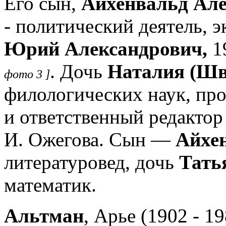
Его сын,
Айхенвальд Ал
- политический деятель, 
Юрий Александрович,
1
. Дочь
Наталия (Шв
фото 3 ]
филологических наук, про
и ответственный редактор
И. Ожегова. Сын —
Айхе
литературовед, дочь
Тать
математик.
Альтман
, Арье (1902 - 1