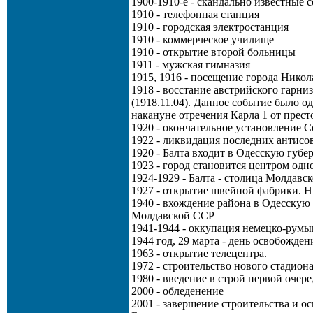
1900-1910-е - скандально известные 
1910 - телефонная станция
1910 - городская электростанция
1910 - коммерческое училище
1910 - открытие второй больницы
1911 - мужская гимназия
1915, 1916 - посещение города Никола
1918 - восстание австрийского гарн
(1918.11.04). Данное событие было 
накануне отречения Карла 1 от прест
1920 - окончательное установление С
1922 - ликвидация последних антисо
1920 - Балта входит в Одесскую губ
1923 - город становится центром одн
1924-1929 - Балта - столица Молдав
1927 - открытие швейной фабрики. Н
1940 - вхождение района в Одесскую
Молдавской ССР
1941-1944 - оккупация немецко-рум
1944 год, 29 марта - день освобожде
1963 - открытие телецентра.
1972 - строительство нового стадион
1980 - введение в строй первой очер
2000 - обледенение
2001 - завершение строительства и 