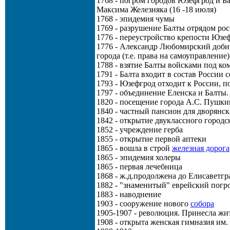
1768 - погром городов Юзефгрод и Б
Максима Железняка (16 -18 июля)
1768 - эпидемия чумы
1769 - разрушение Балты отрядом ро
1776 - переустройство крепости Юз
1776 - Александр Любомирский добив
города (т.е. права на самоуправление)
1788 - взятие Балты войсками под к
1791 - Балта входит в состав России
1793 - Юзефгрод отходит к России, п
1797 - объединение Еленска и Балты.
1820 - посещение города А.С. Пушк
1840 - частный пансион для дворянск
1842 - открытие двуклассного город
1852 - учреждение герба
1855 - открытие первой аптеки
1865 - вошла в строй
железная дорога
1865 - эпидемия холеры
1865 - первая лечебница
1868 - ж.д.продолжена до Елисаветгр
1882 - "знаменитый" еврейский погр
1883 - наводнение
1903 - сооружение нового
собора
1905-1907 - революция. Принесла жи
1908 - открыта женская гимназия им