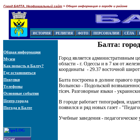
Город БАЛТА. Неофициальный сайт
> Общая информация о городе и районе
Балта: горо
Общая информация
Город является административным це
Музеи
области - г. Одессы и в 7 км от желе
Как попасть в Балту?
координаты - 29.37 восточной широт
Где остановиться
Покупки
Балта построена в долине правого п
Волынско - Подольской возвышенности
Телефоны
тісяч. Разговорные языки - украински
Основные события
Центр города
В городе работает типография, издает
появился и ряд новых газет - "Педагог
Погода в Балте
Учебные заведения - педагогическое