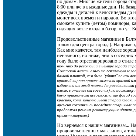
по домам. Многие жители города стар
8:00 или же в выходные дни. На база
одежды и деталей к велосипедам до 
монет всех времен и народов. Во вт
сможете купить (летом) помидоры, ка
сидящих возле входа в базар, по ул. 
Продовольственные магазины в Балте
только для центра города). Например,
Как мне кажется, там наиболее хорош
ненамного, но ниже, чем в соседних м
году было отреставрировано в стиле
том, что до революции в центре города стро
Советской власти в чью-то гениальную голо
банной плиткой, чем была "убита" почти вся
красный кирпич просто замазали краской или
избавлено от этой плитки (справедливости р
плохо, в отличие от соседних), но поскольк
было практически невозможно, то фасад во
красиво, хотя, конечно, цвет старой кладки 
времени сохранялись последние старинные р
продолжая ремонт-реконструкцию здания, р
примет старины.)
Но вернемся к нашим магазинам... На
продовольственных магазинов, а такж